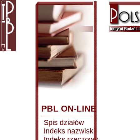
PBL ON-LINE
Spis działów
Indeks nazwisk
Indeks rzeczowy