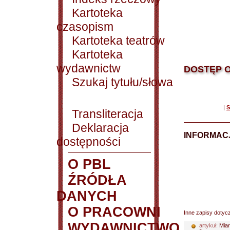
Kartoteka
czasopism
Kartoteka teatrów
Kartoteka
wydawnictw
DOSTĘP O
Szukaj tytułu/słowa
|
S
Transliteracja
Deklaracja
INFORMACJ
dostępności
O PBL
ŹRÓDŁA
DANYCH
O PRACOWNI
Inne zapisy dotyc
WYDAWNICTWO
artykuł:
Miar