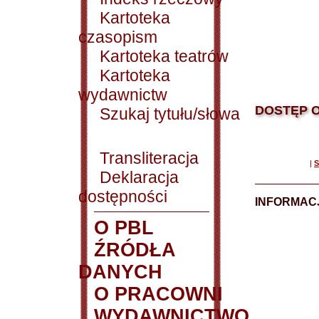
Kartoteka
czasopism
Kartoteka teatrów
Kartoteka
wydawnictw
DOSTĘP O
Szukaj tytułu/słowa
Transliteracja
|
S
Deklaracja
dostępności
INFORMACJ
O PBL
ŹRÓDŁA
DANYCH
O PRACOWNI
WYDAWNICTWO