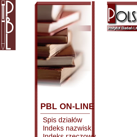
PBL ON-LINE
Spis działów
Indeks nazwisk
Indeks rzeczowy