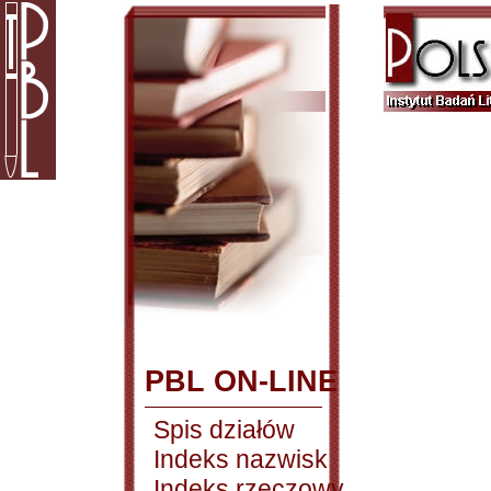
PBL ON-LINE
Spis działów
Indeks nazwisk
Indeks rzeczowy