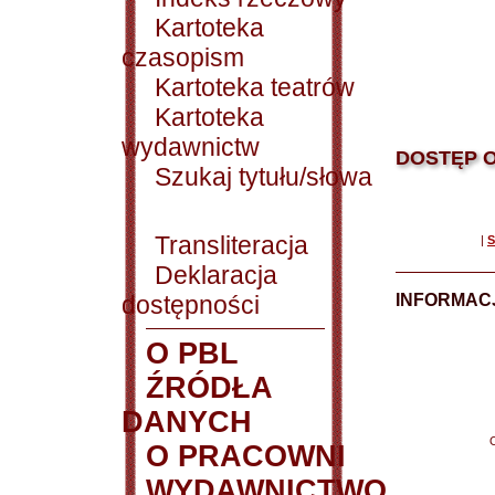
Kartoteka
czasopism
Kartoteka teatrów
Kartoteka
wydawnictw
DOSTĘP O
Szukaj tytułu/słowa
Transliteracja
|
S
Deklaracja
dostępności
INFORMACJ
O PBL
ŹRÓDŁA
DANYCH
O PRACOWNI
WYDAWNICTWO