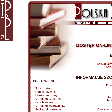
DOSTĘP ON-LIN
|
Spis dział
|
Kart
INFORMACJE SZC
PBL ON-LINE
Dział
Spis działów
Indeks nazwisk
Indeks rzeczowy
Rod
Kartoteka czasopism
Hasł
Kartoteka teatrów
Kartoteka wydawnictw
Szukaj tytułu/słowa
Osoby wspó