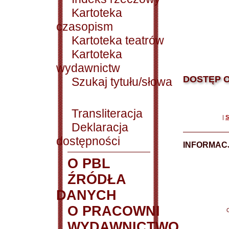
Kartoteka
czasopism
Kartoteka teatrów
Kartoteka
wydawnictw
DOSTĘP O
Szukaj tytułu/słowa
Transliteracja
|
S
Deklaracja
dostępności
INFORMACJ
O PBL
ŹRÓDŁA
DANYCH
O PRACOWNI
WYDAWNICTWO