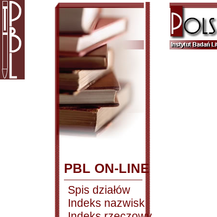
PBL ON-LINE
Spis działów
Indeks nazwisk
Indeks rzeczowy