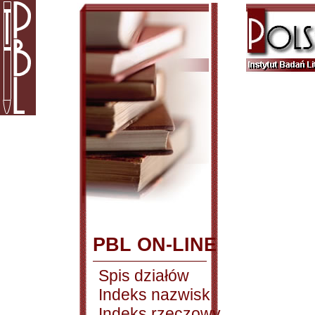
PBL ON-LINE
Spis działów
Indeks nazwisk
Indeks rzeczowy