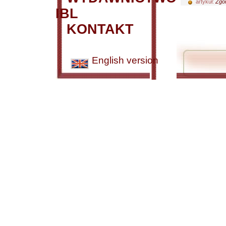
artykuł:
Zgor
IBL
KONTAKT
English version