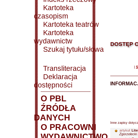
Kartoteka
czasopism
Kartoteka teatrów
Kartoteka
wydawnictw
DOSTĘP O
Szukaj tytułu/słowa
Transliteracja
|
S
Deklaracja
dostępności
INFORMACJ
O PBL
ŹRÓDŁA
DANYCH
Inne zapisy dotyc
O PRACOWNI
artykuł:
Lit
WYDAWNICTWO
Zgorzelecki 