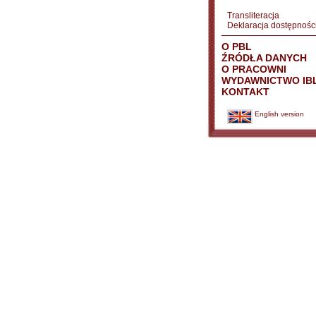
Transliteracja
Deklaracja dostępnośc
O PBL
ŹRÓDŁA DANYCH
O PRACOWNI
WYDAWNICTWO IB
KONTAKT
English version