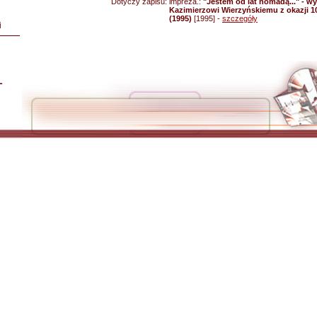
Dotyczy zapisu:
impreza.:
"Jestem od lat nomadą..." - 
Kazimierzowi Wierzyńskiemu z okazji 10
(1995)
[1995] -
szczegóły
i
L