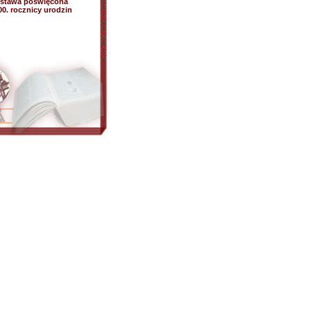
wystawa poświęcona
0. rocznicy urodzin