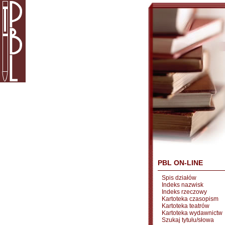
PBL ON-LINE
Spis działów
Indeks nazwisk
Indeks rzeczowy
Kartoteka czasopism
Kartoteka teatrów
Kartoteka wydawnictw
Szukaj tytułu/słowa