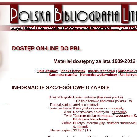
DOSTĘP ON-LINE DO PBL
Materiał dostępny za lata 1989-2012
|
Spis działów
|
Indeks nazwisk
|
Indeks rzeczowy
|
Kartoteka 
|
Kartoteka teatrów
|
Kartoteka wydawnictw
|
Szukaj tyt
INFORMACJE SZCZEGÓŁOWE O ZAPISIE
Dział bibliografii:
Hasła osobowe (literatura polska)
- Hasła osobowe (literatura polska) - W
Rodzaj zapisu:
artykuł o imprezie
Hasło osobowe:
Wierzyński Kazimierz -
szczegóły
Autor:
Raczkowska Katarzyna -
szczegóły
Tytuł:
"Jestem od lat nomadą..." wystawa o 
Bibliotece Narodowej
Źródło:
Biuletyn Informacyjny Biblioteki Narodowej,
szczegóły
Numer zapisu:
333067 (IH)