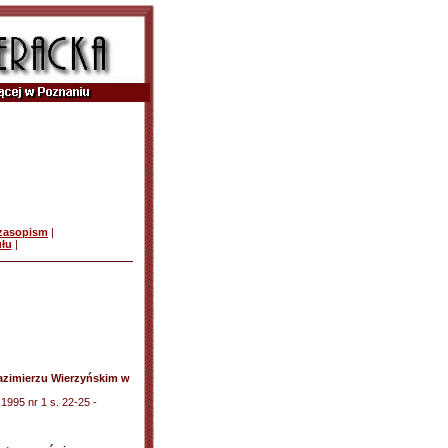
czasopism
|
ułu
|
Kazimierzu Wierzyńskim w
 1995 nr 1 s. 22-25 -