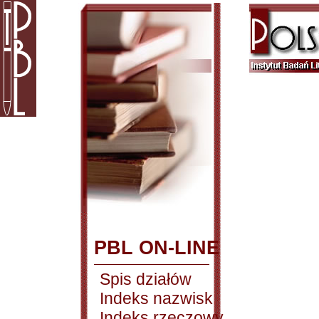
PBL ON-LINE
Spis działów
Indeks nazwisk
Indeks rzeczowy