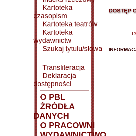
Kartoteka
DOSTĘP O
czasopism
Kartoteka teatrów
Kartoteka
|
S
wydawnictw
Szukaj tytułu/słowa
INFORMACJ
Transliteracja
Deklaracja
dostępności
O PBL
ŹRÓDŁA
DANYCH
O PRACOWNI
WYDAWNICTWO