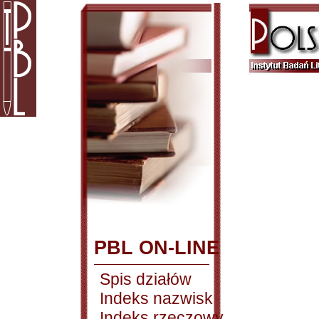
PBL ON-LINE
Spis działów
Indeks nazwisk
Indeks rzeczowy