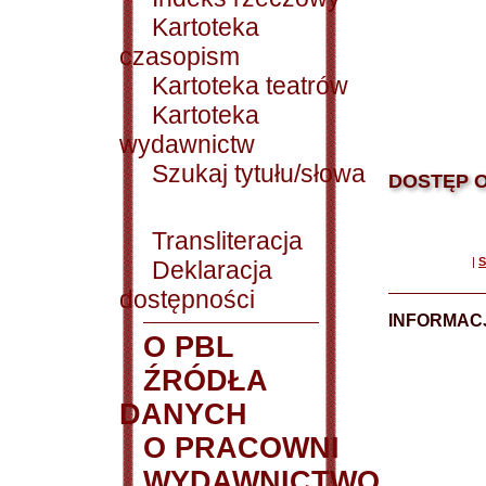
Kartoteka
czasopism
Kartoteka teatrów
Kartoteka
wydawnictw
Szukaj tytułu/słowa
DOSTĘP O
Transliteracja
|
S
Deklaracja
dostępności
INFORMACJ
O PBL
ŹRÓDŁA
DANYCH
O PRACOWNI
WYDAWNICTWO