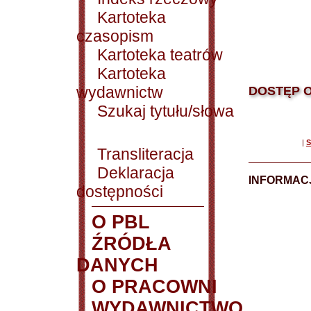
Kartoteka
czasopism
Kartoteka teatrów
Kartoteka
wydawnictw
DOSTĘP O
Szukaj tytułu/słowa
|
S
Transliteracja
Deklaracja
INFORMACJ
dostępności
O PBL
ŹRÓDŁA
DANYCH
O PRACOWNI
WYDAWNICTWO