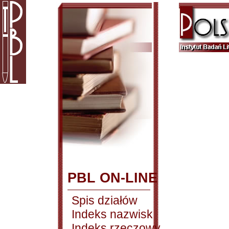
PBL ON-LINE
Spis działów
Indeks nazwisk
Indeks rzeczowy