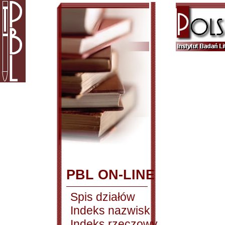
PBL ON-LINE
Spis działów
Indeks nazwisk
Indeks rzeczowy