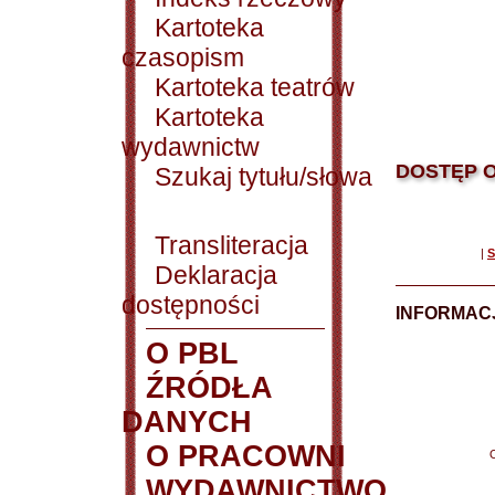
Kartoteka
czasopism
Kartoteka teatrów
Kartoteka
wydawnictw
DOSTĘP O
Szukaj tytułu/słowa
Transliteracja
|
S
Deklaracja
dostępności
INFORMACJ
O PBL
ŹRÓDŁA
DANYCH
O PRACOWNI
WYDAWNICTWO