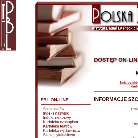
DOSTĘP ON-LIN
|
Spis dział
|
Kart
INFORMACJE SZC
PBL ON-LINE
Spis działów
Dział
Indeks nazwisk
Indeks rzeczowy
Kartoteka czasopism
Rod
Kartoteka teatrów
Kartoteka wydawnictw
Szukaj tytułu/słowa