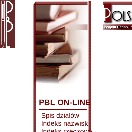
PBL ON-LINE
Spis działów
Indeks nazwisk
Indeks rzeczowy