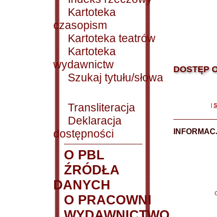
Kartoteka
czasopism
Kartoteka teatrów
Kartoteka
wydawnictw
DOSTĘP O
Szukaj tytułu/słowa
Transliteracja
|
S
Deklaracja
dostępności
INFORMACJ
O PBL
ŹRÓDŁA
DANYCH
O PRACOWNI
WYDAWNICTWO