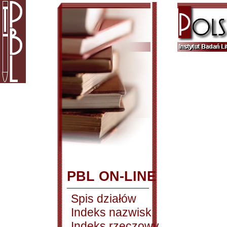
PBL ON-LINE
Spis działów
Indeks nazwisk
Indeks rzeczowy