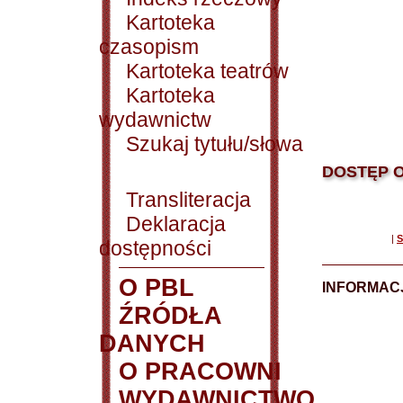
Kartoteka
czasopism
Kartoteka teatrów
Kartoteka
wydawnictw
Szukaj tytułu/słowa
DOSTĘP O
Transliteracja
Deklaracja
|
S
dostępności
O PBL
INFORMACJ
ŹRÓDŁA
DANYCH
O PRACOWNI
WYDAWNICTWO