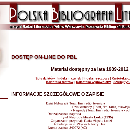
DOSTĘP ON-LINE DO PBL
Materiał dostępny za lata 1989-2012
|
Spis działów
|
Indeks nazwisk
|
Indeks rzeczowy
|
Kartoteka 
|
Kartoteka teatrów
|
Kartoteka wydawnictw
|
Szukaj tyt
INFORMACJE SZCZEGÓŁOWE O ZAPISIE
Dział bibliografii:
Teatr, film, radio, telewizja
- Dział wstępny (Teatr, film, radio, telewizja
- Nagrody (Teatr, film, radio, telewizja - o
Rodzaj zapisu:
nagroda
Tytuł:
Nagroda Miasta Łodzi (1995)
Organizator:
przyznaje Rada Miejska Łodzi
Adnotacje:
m.in. Wojciech Jerzy Has
Numer zapisu:
340272 (AZ)