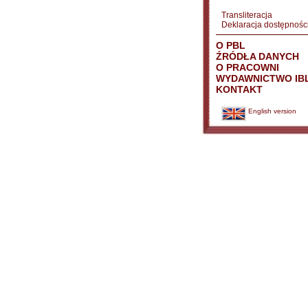
Transliteracja
Deklaracja dostępnośc
O PBL
ŹRÓDŁA DANYCH
O PRACOWNI
WYDAWNICTWO IB
KONTAKT
English version