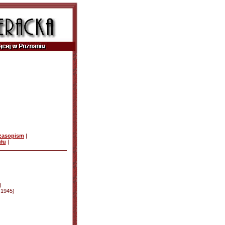
czasopism
|
ułu
|
)
d 1945)