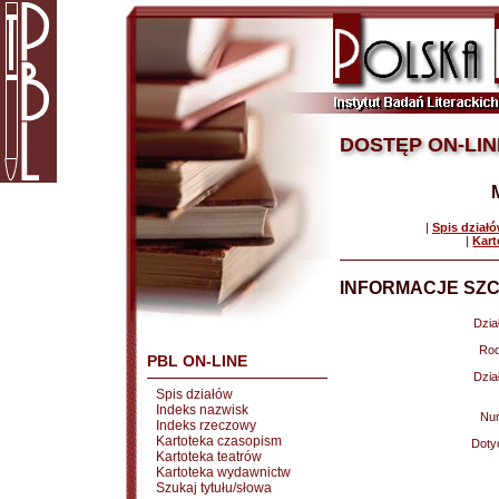
DOSTĘP ON-LIN
|
Spis dział
|
Kart
INFORMACJE SZC
Dział
Rod
PBL ON-LINE
Dział
Spis działów
Indeks nazwisk
Nu
Indeks rzeczowy
Kartoteka czasopism
Doty
Kartoteka teatrów
Kartoteka wydawnictw
Szukaj tytułu/słowa