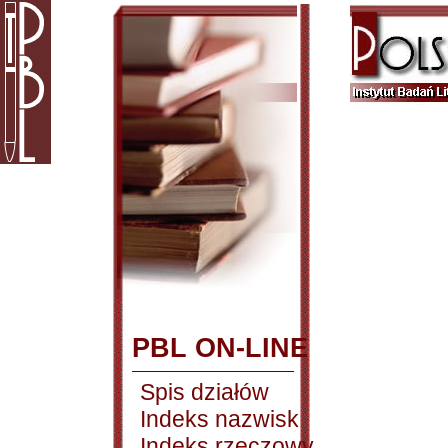
PBL ON-LINE
Spis działów
Indeks nazwisk
Indeks rzeczowy