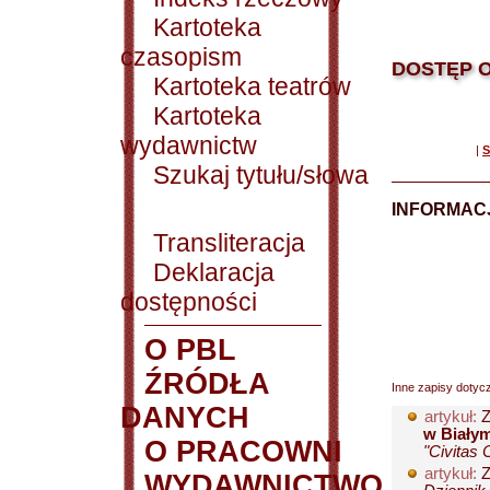
Kartoteka
czasopism
DOSTĘP O
Kartoteka teatrów
Kartoteka
wydawnictw
|
S
Szukaj tytułu/słowa
INFORMACJ
Transliteracja
Deklaracja
dostępności
O PBL
ŹRÓDŁA
Inne zapisy dotyc
DANYCH
artykuł:
Z
w Biały
O PRACOWNI
"Civitas 
artykuł:
Z
WYDAWNICTWO