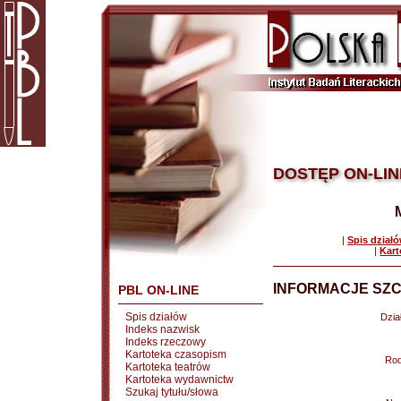
DOSTĘP ON-LIN
|
Spis dział
|
Kart
INFORMACJE SZC
PBL ON-LINE
Spis działów
Dział
Indeks nazwisk
Indeks rzeczowy
Kartoteka czasopism
Rod
Kartoteka teatrów
Kartoteka wydawnictw
Szukaj tytułu/słowa