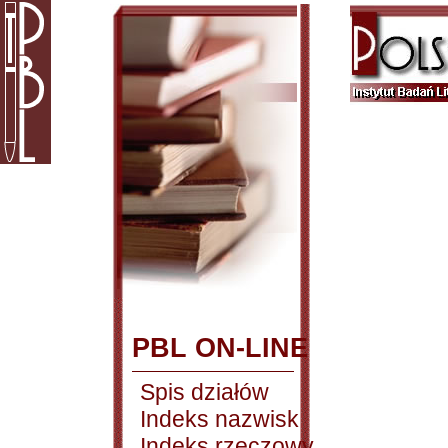
PBL ON-LINE
Spis działów
Indeks nazwisk
Indeks rzeczowy