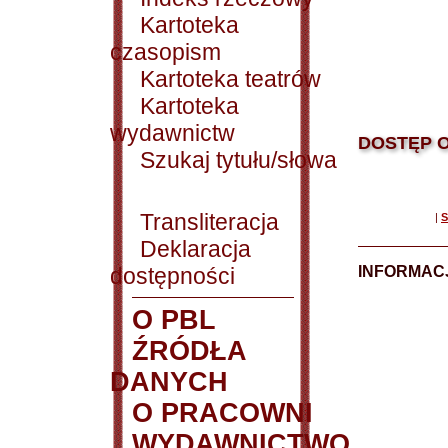
Kartoteka
czasopism
Kartoteka teatrów
Kartoteka
wydawnictw
DOSTĘP O
Szukaj tytułu/słowa
Transliteracja
|
S
Deklaracja
dostępności
INFORMACJ
O PBL
ŹRÓDŁA
DANYCH
O PRACOWNI
WYDAWNICTWO