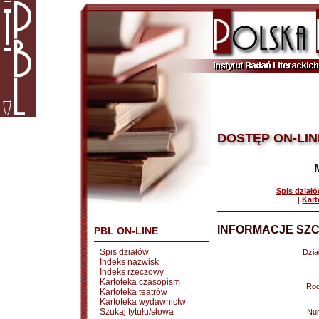
DOSTĘP ON-LIN
|
Spis dział
|
Kart
INFORMACJE SZC
PBL ON-LINE
Spis działów
Dział
Indeks nazwisk
Indeks rzeczowy
Kartoteka czasopism
Rod
Kartoteka teatrów
Kartoteka wydawnictw
Szukaj tytułu/słowa
Nu