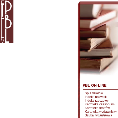
PBL ON-LINE
Spis działów
Indeks nazwisk
Indeks rzeczowy
Kartoteka czasopism
Kartoteka teatrów
Kartoteka wydawnictw
Szukaj tytułu/słowa