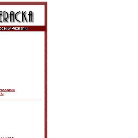
czasopism
|
ułu
|