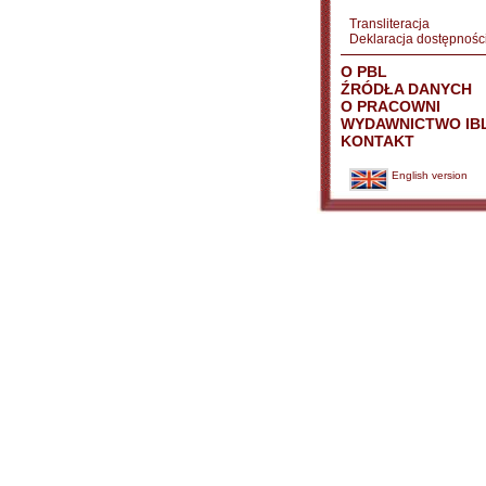
Transliteracja
Deklaracja dostępnośc
O PBL
ŹRÓDŁA DANYCH
O PRACOWNI
WYDAWNICTWO IB
KONTAKT
English version