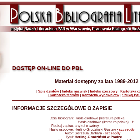
DOSTĘP ON-LINE DO PBL
Materiał dostępny za lata 1989-2012
|
Spis działów
|
Indeks nazwisk
|
Indeks rzeczowy
|
Kartoteka 
|
Kartoteka teatrów
|
Kartoteka wydawnictw
|
Szukaj tyt
INFORMACJE SZCZEGÓŁOWE O ZAPISIE
Dział bibliografii:
Hasła osobowe (literatura polska)
- Hasła osobowe (literatura polska) - H
Rodzaj zapisu:
artykuł o twórcy
Hasło osobowe:
Herling-Grudziński Gustaw -
szczegóły
Autor:
Sierszuła Barbara -
szczegóły
Tytuł:
Herling-Grudziński w Pradze