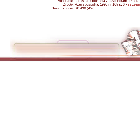
Adnotacje:
spraw. ze spotkania z czytelnikami; Praga,
Źródło:
Rzeczpospolita, 1995 nr 105 s. 6 -
szczegó
Numer zapisu:
345498 (AW)
i
L