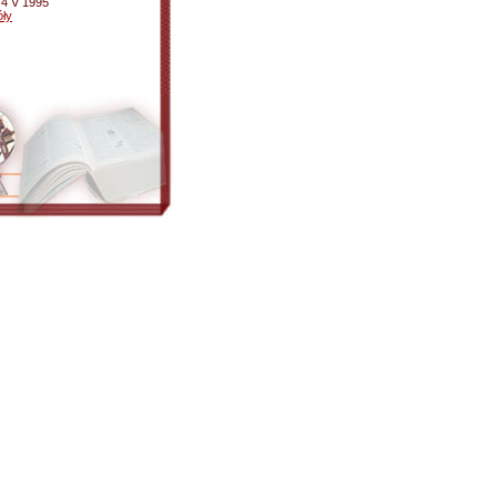
 4 V 1995
ły