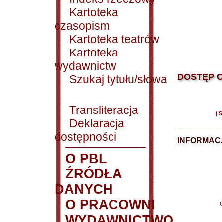
Kartoteka
czasopism
Kartoteka teatrów
Kartoteka
wydawnictw
DOSTĘP O
Szukaj tytułu/słowa
Transliteracja
|
S
Deklaracja
dostępności
INFORMACJ
O PBL
ŹRÓDŁA
DANYCH
O PRACOWNI
WYDAWNICTWO