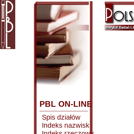
PBL ON-LINE
Spis działów
Indeks nazwisk
Indeks rzeczowy