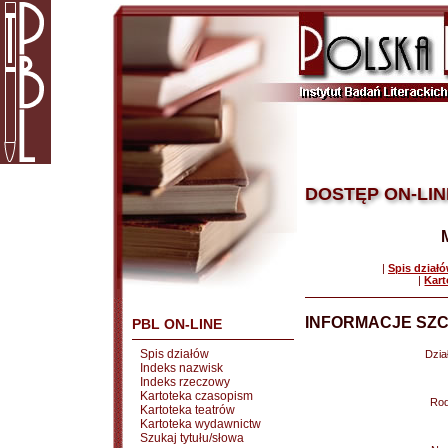
DOSTĘP ON-LIN
|
Spis dział
|
Kart
INFORMACJE SZC
PBL ON-LINE
Spis działów
Dział
Indeks nazwisk
Indeks rzeczowy
Kartoteka czasopism
Rod
Kartoteka teatrów
Kartoteka wydawnictw
Szukaj tytułu/słowa