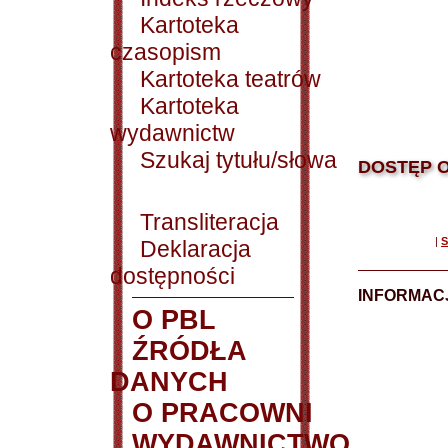
Kartoteka
czasopism
Kartoteka teatrów
Kartoteka
wydawnictw
Szukaj tytułu/słowa
DOSTĘP O
Transliteracja
|
S
Deklaracja
dostępności
INFORMACJ
O PBL
ŹRÓDŁA
DANYCH
O PRACOWNI
WYDAWNICTWO