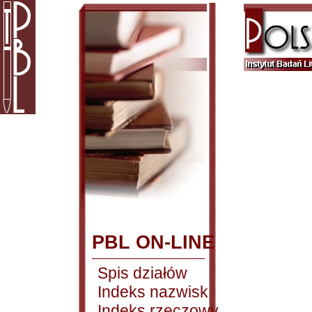
PBL ON-LINE
Spis działów
Indeks nazwisk
Indeks rzeczowy