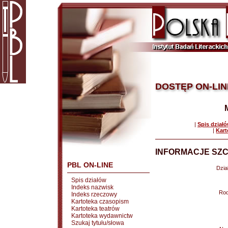
DOSTĘP ON-LIN
|
Spis dział
|
Kart
INFORMACJE SZC
PBL ON-LINE
Dział
Spis działów
Indeks nazwisk
Rod
Indeks rzeczowy
Kartoteka czasopism
Kartoteka teatrów
Kartoteka wydawnictw
Szukaj tytułu/słowa