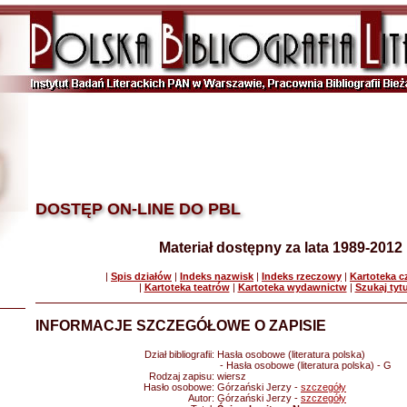
DOSTĘP ON-LINE DO PBL
Materiał dostępny za lata 1989-2012
|
Spis działów
|
Indeks nazwisk
|
Indeks rzeczowy
|
Kartoteka 
|
Kartoteka teatrów
|
Kartoteka wydawnictw
|
Szukaj tyt
INFORMACJE SZCZEGÓŁOWE O ZAPISIE
Dział bibliografii:
Hasła osobowe (literatura polska)
- Hasła osobowe (literatura polska) - G
Rodzaj zapisu:
wiersz
Hasło osobowe:
Górzański Jerzy -
szczegóły
Autor:
Górzański Jerzy -
szczegóły