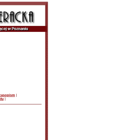
czasopism
|
ułu
|