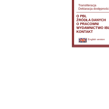
Transliteracja
Deklaracja dostępnośc
O PBL
ŹRÓDŁA DANYCH
O PRACOWNI
WYDAWNICTWO IB
KONTAKT
English version