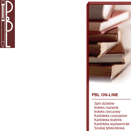
PBL ON-LINE
Spis działów
Indeks nazwisk
Indeks rzeczowy
Kartoteka czasopism
Kartoteka teatrów
Kartoteka wydawnictw
Szukaj tytułu/słowa