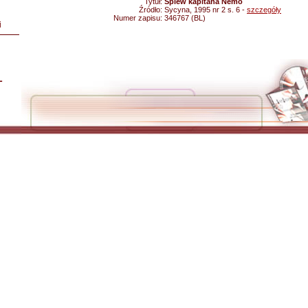
Tytuł:
Śpiew kapitana Nemo
Źródło:
Sycyna, 1995 nr 2 s. 6 -
szczegóły
Numer zapisu:
346767 (BL)
i
L