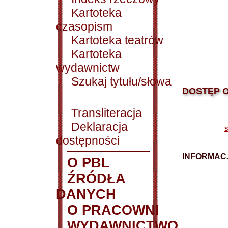
Kartoteka
czasopism
Kartoteka teatrów
Kartoteka
wydawnictw
Szukaj tytułu/słowa
DOSTĘP O
Transliteracja
Deklaracja
|
S
dostępności
INFORMACJ
O PBL
ŹRÓDŁA
DANYCH
O PRACOWNI
WYDAWNICTWO