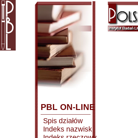
PBL ON-LINE
Spis działów
Indeks nazwisk
Indeks rzeczowy