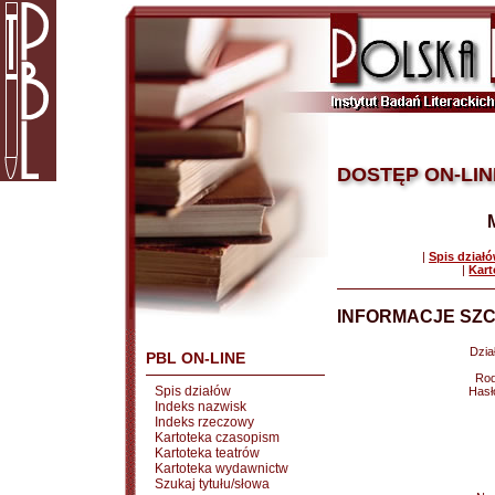
DOSTĘP ON-LIN
|
Spis dział
|
Kart
INFORMACJE SZC
Dział
PBL ON-LINE
Rod
Spis działów
Hasł
Indeks nazwisk
Indeks rzeczowy
Kartoteka czasopism
Kartoteka teatrów
Kartoteka wydawnictw
Szukaj tytułu/słowa