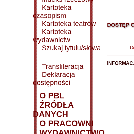
Kartoteka
czasopism
Kartoteka teatrów
DOSTĘP O
Kartoteka
wydawnictw
Szukaj tytułu/słowa
|
S
INFORMACJ
Transliteracja
Deklaracja
dostępności
O PBL
ŹRÓDŁA
DANYCH
O PRACOWNI
WYDAWNICTWO