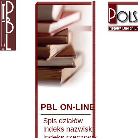
PBL ON-LINE
Spis działów
Indeks nazwisk
Indeks rzeczowy