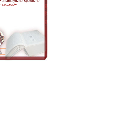
ki Humanistyczno-Społeczne.
 -
szczegóły