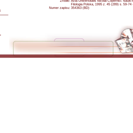
Źródło:
Acta Universitatis Nicolai Copernici. Nau
Filologia Polska, 1995 z. 45 (289) s. 59-74
Numer zapisu:
354363 (BD)
i
L