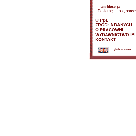
Transliteracja
Deklaracja dostępnośc
O PBL
ŹRÓDŁA DANYCH
O PRACOWNI
WYDAWNICTWO IB
KONTAKT
English version