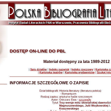
DOSTĘP ON-LINE DO PBL
Materiał dostępny za lata 1989-2012
|
Spis działów
|
Indeks nazwisk
|
Indeks rzeczowy
|
Kartoteka 
|
Kartoteka teatrów
|
Kartoteka wydawnictw
|
Szukaj tyt
INFORMACJE SZCZEGÓŁOWE O ZAPISIE
Dział bibliografii:
Historia literatury (literatura polska)
- Romantyzm
Rodzaj zapisu:
artykuł w haśle rzeczowym
Autor:
Owczarz Ewa -
szczegóły
Tytuł:
Trzy wersje mitu słowiańskiej dawnośc
Magnuszewskiego, Julii Woykowskiej i
Kraszewskiego