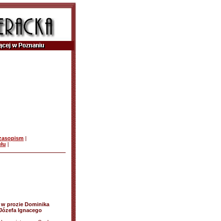
czasopism
|
ułu
|
i w prozie Dominika
 Józefa Ignacego