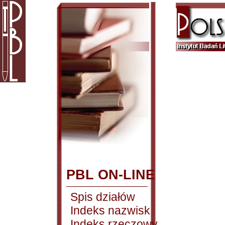
PBL ON-LINE
Spis działów
Indeks nazwisk
Indeks rzeczowy