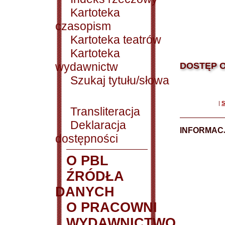
Kartoteka
czasopism
Kartoteka teatrów
Kartoteka
wydawnictw
DOSTĘP O
Szukaj tytułu/słowa
|
S
Transliteracja
Deklaracja
INFORMACJ
dostępności
O PBL
ŹRÓDŁA
DANYCH
O PRACOWNI
WYDAWNICTWO