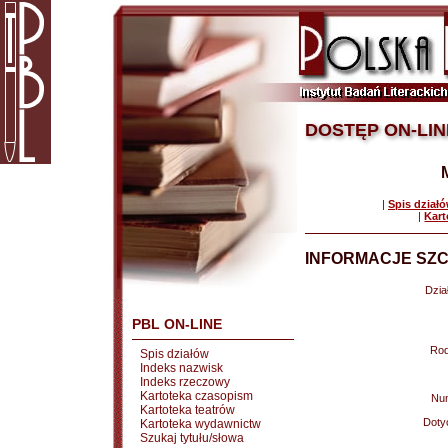
DOSTĘP ON-LIN
|
Spis dział
|
Kart
INFORMACJE SZC
Dział
PBL ON-LINE
Rod
Spis działów
Indeks nazwisk
Indeks rzeczowy
Kartoteka czasopism
Nu
Kartoteka teatrów
Doty
Kartoteka wydawnictw
Szukaj tytułu/słowa