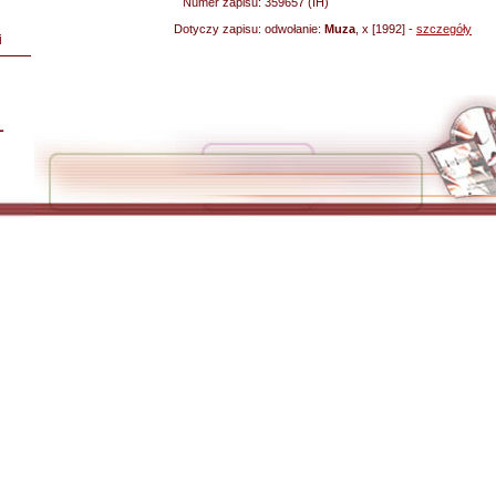
Numer zapisu:
359657 (IH)
Dotyczy zapisu:
odwołanie:
Muza
, x [1992] -
szczegóły
i
L