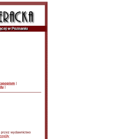
czasopism
|
ułu
|
h przez wydawnictwo
zegóły