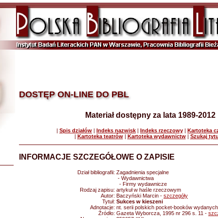
DOSTĘP ON-LINE DO PBL
Materiał dostępny za lata 1989-2012
|
Spis działów
|
Indeks nazwisk
|
Indeks rzeczowy
|
Kartoteka 
|
Kartoteka teatrów
|
Kartoteka wydawnictw
|
Szukaj tyt
INFORMACJE SZCZEGÓŁOWE O ZAPISIE
Dział bibliografii:
Zagadnienia specjalne
- Wydawnictwa
- Firmy wydawnicze
Rodzaj zapisu:
artykuł w haśle rzeczowym
Autor:
Baczyński Marcin -
szczegóły
Tytuł:
Sukces w kieszeni
Adnotacje:
nt. serii polskich pocket-booków wydanyc
Źródło:
Gazeta Wyborcza, 1995 nr 296 s. 11 -
szc