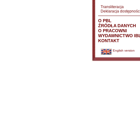
Transliteracja
Deklaracja dostępnośc
O PBL
ŹRÓDŁA DANYCH
O PRACOWNI
WYDAWNICTWO IB
KONTAKT
English version