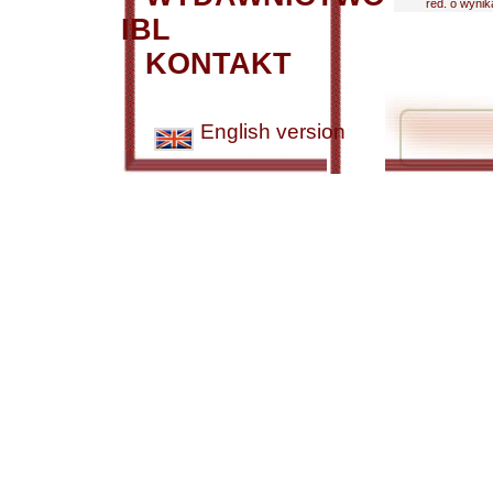
red. o wynik
IBL
KONTAKT
English version