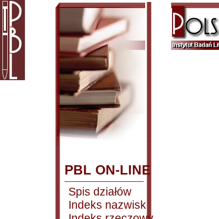
PBL ON-LINE
Spis działów
Indeks nazwisk
Indeks rzeczowy