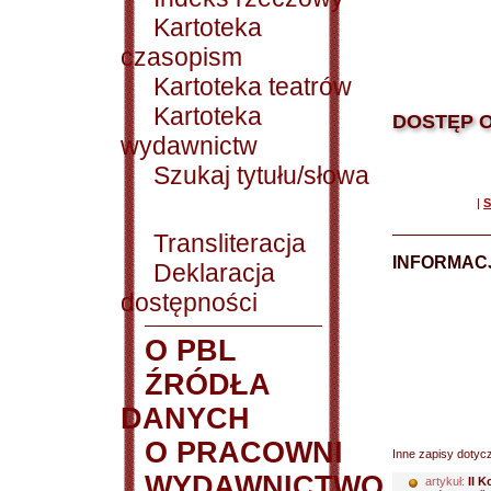
Kartoteka
czasopism
Kartoteka teatrów
Kartoteka
DOSTĘP O
wydawnictw
Szukaj tytułu/słowa
|
S
Transliteracja
INFORMACJ
Deklaracja
dostępności
O PBL
ŹRÓDŁA
DANYCH
O PRACOWNI
Inne zapisy dotyc
WYDAWNICTWO
artykuł:
II K