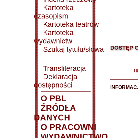
Kartoteka
czasopism
Kartoteka teatrów
Kartoteka
wydawnictw
DOSTĘP O
Szukaj tytułu/słowa
Transliteracja
|
S
Deklaracja
dostępności
INFORMACJ
O PBL
ŹRÓDŁA
DANYCH
O PRACOWNI
WYDAWNICTWO