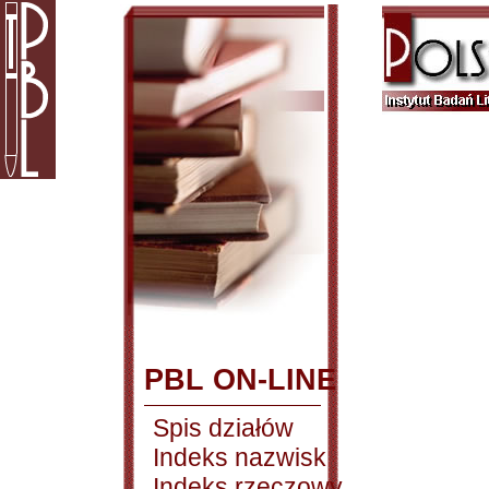
PBL ON-LINE
Spis działów
Indeks nazwisk
Indeks rzeczowy