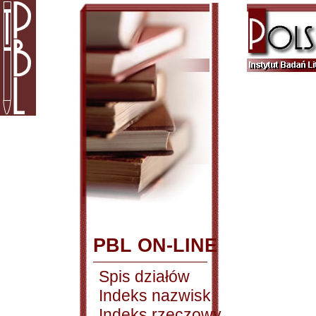
PBL ON-LINE
Spis działów
Indeks nazwisk
Indeks rzeczowy