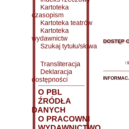
Kartoteka
czasopism
Kartoteka teatrów
Kartoteka
wydawnictw
DOSTĘP O
Szukaj tytułu/słowa
Transliteracja
|
S
Deklaracja
dostępności
INFORMACJ
O PBL
ŹRÓDŁA
DANYCH
O PRACOWNI
WYDAWNICTWO