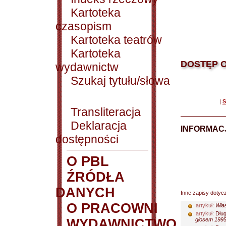
Kartoteka
czasopism
Kartoteka teatrów
Kartoteka
DOSTĘP O
wydawnictw
Szukaj tytułu/słowa
|
S
Transliteracja
Deklaracja
INFORMACJ
dostępności
O PBL
ŹRÓDŁA
DANYCH
Inne zapisy dotyc
O PRACOWNI
artykuł:
Wła
artykuł:
Dług
WYDAWNICTWO
głosem 1995 