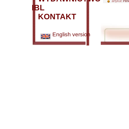
artykuł:
Penc
IBL
KONTAKT
English version