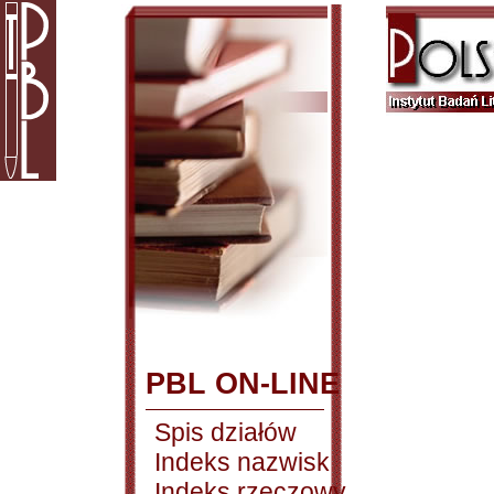
PBL ON-LINE
Spis działów
Indeks nazwisk
Indeks rzeczowy