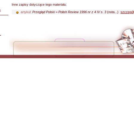
Inne zapisy dotyczące tego materiału:
i
artykuł:
Przegląd Polski = Polish Review 1996 nr z 4 IV s. 3
(nota...)
szczegół
L