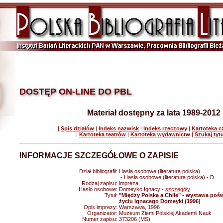
DOSTĘP ON-LINE DO PBL
Materiał dostępny za lata 1989-2012
|
Spis działów
|
Indeks nazwisk
|
Indeks rzeczowy
|
Kartoteka 
|
Kartoteka teatrów
|
Kartoteka wydawnictw
|
Szukaj tyt
INFORMACJE SZCZEGÓŁOWE O ZAPISIE
Dział bibliografii:
Hasła osobowe (literatura polska)
- Hasła osobowe (literatura polska) - D
Rodzaj zapisu:
impreza.
Hasło osobowe:
Domeyko Ignacy -
szczegóły
Tytuł:
"Między Polską a Chile" - wystawa poś
życiu Ignacego Domeyki (1996)
Opis imprezy:
Warszawa, 1996
Organizator:
Muzeum Ziemi Polskiej Akademii Nauk
Numer zapisu:
373206 (MS)