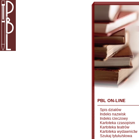
PBL ON-LINE
Spis działów
Indeks nazwisk
Indeks rzeczowy
Kartoteka czasopism
Kartoteka teatrów
Kartoteka wydawnictw
Szukaj tytułu/słowa