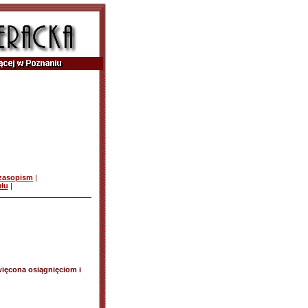
czasopism
|
ułu
|
więcona osiągnięciom i