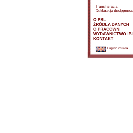
Transliteracja
Deklaracja dostępnośc
O PBL
ŹRÓDŁA DANYCH
O PRACOWNI
WYDAWNICTWO IB
KONTAKT
English version