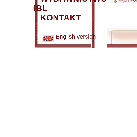
artykuł:
Koci
IBL
KONTAKT
English version