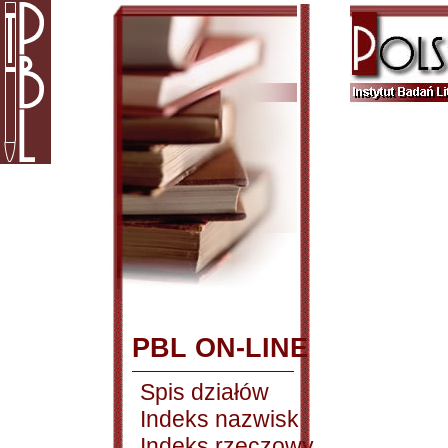
PBL ON-LINE
Spis działów
Indeks nazwisk
Indeks rzeczowy