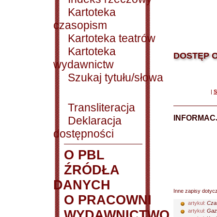
Kartoteka
czasopism
Kartoteka teatrów
Kartoteka
DOSTĘP O
wydawnictw
Szukaj tytułu/słowa
|
S
Transliteracja
INFORMACJ
Deklaracja
dostępności
O PBL
ŹRÓDŁA
DANYCH
Inne zapisy dotyc
O PRACOWNI
artykuł:
Czas
WYDAWNICTWO
artykuł:
Gaz