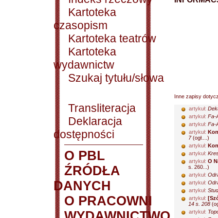
Kartoteka
czasopism
Kartoteka teatrów
Kartoteka
wydawnictw
Szukaj tytułu/słowa
Inne zapisy dotyc
Transliteracja
artykuł:
Deka
artykuł:
Fa-A
Deklaracja
artykuł:
Fa-A
dostępności
artykuł:
Kon
7
(ogł....)
artykuł:
Kon
O PBL
artykuł:
Kres
artykuł:
O N
ŹRÓDŁA
s. 260...)
artykuł:
Odra
DANYCH
artykuł:
Odra
artykuł:
Stud
O PRACOWNI
artykuł:
[Sz
14 s. 208
(og
WYDAWNICTWO
artykuł:
Topo