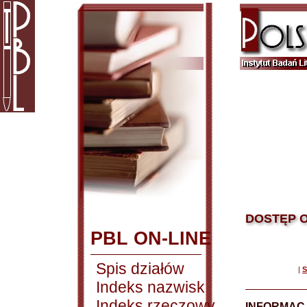
DOSTĘP O
PBL ON-LINE
Spis działów
|
S
Indeks nazwisk
Indeks rzeczowy
INFORMACJ