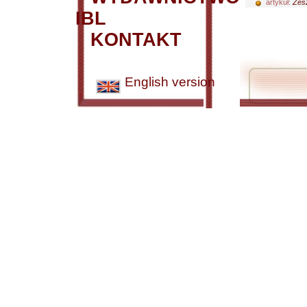
artykuł:
Zesz
IBL
KONTAKT
English version