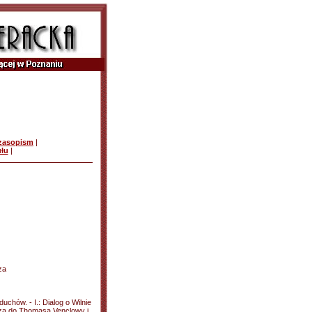
czasopism
|
ułu
|
za
chów. - I.: Dialog o Wilnie
sza do Thomasa Venclowy i