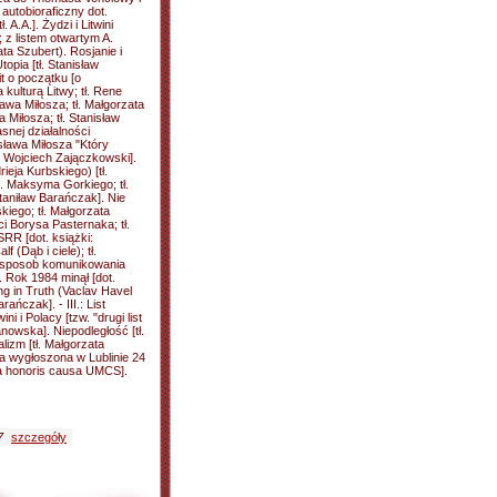
autobioraficzny dot.
A.A.]. Żydzi i Litwini
; z listem otwartym A.
ata Szubert). Rosjanie i
topia [tł. Stanisław
Mit o początku [o
ulturą Litwy; tł. Rene
awa Miłosza; tł. Małgorzata
 Miłosza; tł. Stanisław
snej działalności
sława Miłosza "Który
u: Wojciech Zajączkowski].
eja Kurbskiego) [tł.
t. Maksyma Gorkiego; tł.
taniław Barańczak]. Nie
skiego; tł. Małgorzata
ci Borysa Pasternaka; tł.
RR [dot. książki:
 (Dąb i ciele); tł.
ko sposob komunikowania
. Rok 1984 minął [dot.
ng in Truth (Vaclav Havel
ańczak]. - III.: List
ni i Polacy [tzw. "drugi list
anowska]. Niepodległość [tł.
izm [tł. Małgorzata
wa wygłoszona w Lublinie 24
ra honoris causa UMCS].
7
szczegóły