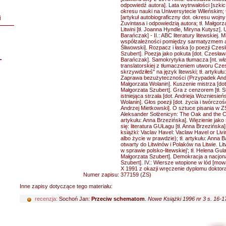
odpowiedź autora]. Lata wytrwałości [szkic 
okresu nauki na Uniwersytecie Wileńskim; tł. 
[artykuł autobiograficzny dot. okresu wojny
i
Zuvintasa i odpowiedzią autora; tł. Małgorz
Litwini [tł. Joanna Hyndle, Miryna Kutysz]. U
Barańczak] - II.: ABC literatury litewskiej. 
współzależności pomiędzy sarmatyzmem a k
Śliwowski]. Rozpacz i łaska [o poezji Czesł
Szubert]. Poezja jako pokuta [dot. Czesława
L
Barańczak]. Samokrytyka tłumacza [nt. wła
translatorskiej z tłumaczeniem utworu Cze
skrzywdziłeś" na język litewski; tł. artykuł
Zaprawa bezużyteczności (Przypadek Andri
Małgorzata Wolanin]. Kuszenie mistrza [do
Małgorzata Szubert]. Gra z cenzorem [tł. S
istniejąca strzała [dot. Andrieja Wozniesień
Wolanin]. Głos poezji [dot. życia i twórczoś
Andrzej Mietkowski]. O sztuce pisania w ZS
Aleksander Sołżenicyn: The Oak and the Calf
artykułu: Anna Brzezińska]. Więzienie ja
się: literatura GUŁagu [tł. Anna Brzezińska]
książki: Vaclav Havel: Vaclaw Havel or Livi
albo życie w prawdzie); tł. artykułu: Anna Bar
otwarty do Litwinów i Polaków na Litwie. Litwi
w sprawie polsko-litewskiej'; tł. Helena Gul
Małgorzata Szubert]. Demokracja a nacjonal
Szubert]. IV.: Wiersze wtopione w lód [mo
X 1991 z okazji wręczenie dyplomu dokto
Numer zapisu:
377159 (ZS)
Inne zapisy dotyczące tego materiału:
recenzja:
Sochoń Jan:
Przeciw schematom
.
Nowe Książki 1996 nr 3 s. 16-1