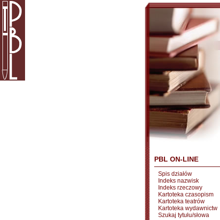
PBL ON-LINE
Spis działów
Indeks nazwisk
Indeks rzeczowy
Kartoteka czasopism
Kartoteka teatrów
Kartoteka wydawnictw
Szukaj tytułu/słowa