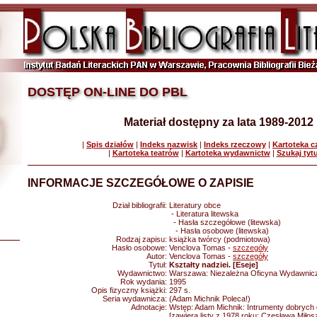
DOSTĘP ON-LINE DO PBL
Materiał dostępny za lata 1989-2012
|
Spis działów
|
Indeks nazwisk
|
Indeks rzeczowy
|
Kartoteka 
|
Kartoteka teatrów
|
Kartoteka wydawnictw
|
Szukaj tyt
INFORMACJE SZCZEGÓŁOWE O ZAPISIE
Dział bibliografii:
Literatury obce
- Literatura litewska
- Hasła szczegółowe (litewska)
- Hasła osobowe (litewska)
Rodzaj zapisu:
książka twórcy (podmiotowa)
Hasło osobowe:
Venclova Tomas -
szczegóły
Autor:
Venclova Tomas -
szczegóły
Tytuł:
Kształty nadziei. [Eseje]
Wydawnictwo:
Warszawa: Niezależna Oficyna Wydawnic
Rok wydania:
1995
Opis fizyczny książki:
297 s.
Seria wydawnicza:
(Adam Michnik Poleca!)
Adnotacje:
Wstęp: Adam Michnik: Intrumenty dobrych du
[zawiera listy z 1978 roku: Czesława Miło