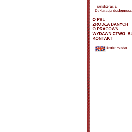
Transliteracja
Deklaracja dostępnośc
O PBL
ŹRÓDŁA DANYCH
O PRACOWNI
WYDAWNICTWO IB
KONTAKT
English version