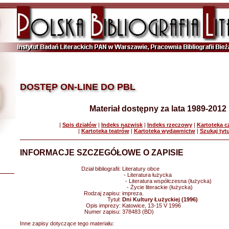
DOSTĘP ON-LINE DO PBL
Materiał dostępny za lata 1989-2012
|
Spis działów
|
Indeks nazwisk
|
Indeks rzeczowy
|
Kartoteka 
|
Kartoteka teatrów
|
Kartoteka wydawnictw
|
Szukaj tyt
INFORMACJE SZCZEGÓŁOWE O ZAPISIE
Dział bibliografii:
Literatury obce
- Literatura łużycka
- Literatura współczesna (łużycka)
- Życie literackie (łużycka)
Rodzaj zapisu:
impreza.
Tytuł:
Dni Kultury Łużyckiej (1996)
Opis imprezy:
Katowice, 13-15 V 1996
Numer zapisu:
378483 (BD)
Inne zapisy dotyczące tego materiału: