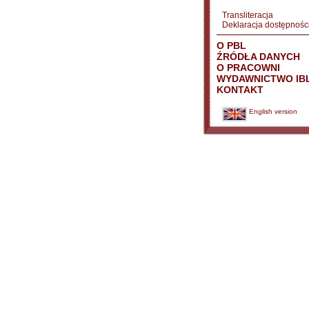
Transliteracja
Deklaracja dostępnośc
O PBL
ŹRÓDŁA DANYCH
O PRACOWNI
WYDAWNICTWO IB
KONTAKT
English version