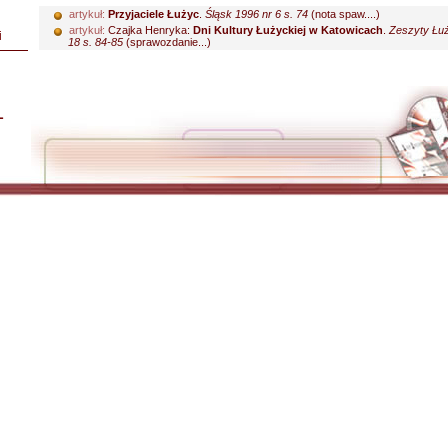
artykuł:
Przyjaciele Łużyc
.
Śląsk 1996 nr 6 s. 74
(nota spaw....)
artykuł:
Czajka Henryka:
Dni Kultury Łużyckiej w Katowicach
.
Zeszyty Łuż
i
18 s. 84-85
(sprawozdanie...)
L