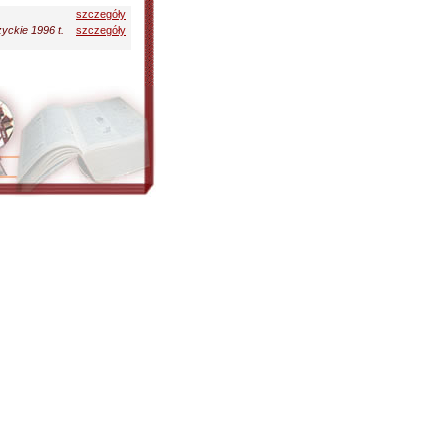
szczegóły
yckie 1996 t.
szczegóły