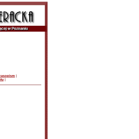
czasopism
|
ułu
|