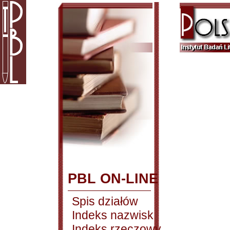
PBL ON-LINE
Spis działów
Indeks nazwisk
Indeks rzeczowy