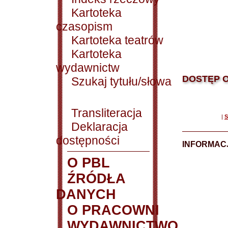
Kartoteka
czasopism
Kartoteka teatrów
Kartoteka
wydawnictw
DOSTĘP O
Szukaj tytułu/słowa
Transliteracja
|
S
Deklaracja
dostępności
INFORMACJ
O PBL
ŹRÓDŁA
DANYCH
O PRACOWNI
WYDAWNICTWO