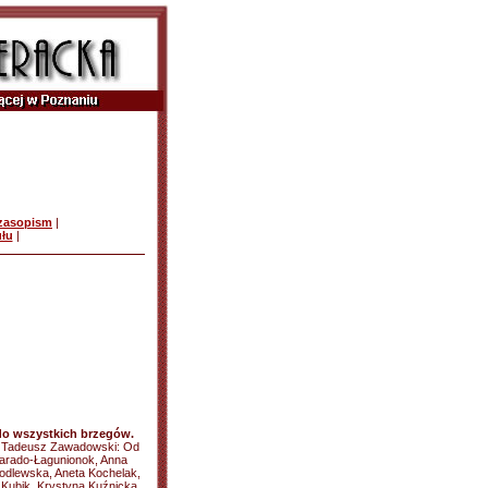
czasopism
|
ułu
|
o wszystkich brzegów.
, Tadeusz Zawadowski: Od
lvarado-Łagunionok, Anna
odlewska, Aneta Kochelak,
Kubik, Krystyna Kuźnicka,