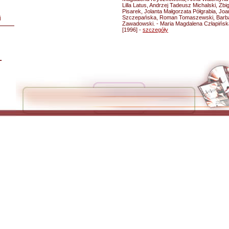
Lilla Latus, Andrzej Tadeusz Michalski, Zb
Pisarek, Jolanta Małgorzata Półgrabia, Jo
Szczepańska, Roman Tomaszewski, Barba
i
Zawadowski. - Maria Magdalena Człapińska [
[1996] -
szczegóły
L