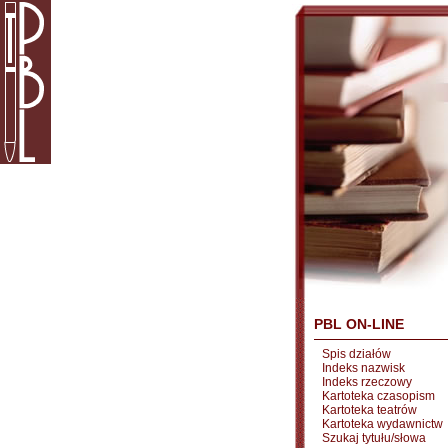
PBL ON-LINE
Spis działów
Indeks nazwisk
Indeks rzeczowy
Kartoteka czasopism
Kartoteka teatrów
Kartoteka wydawnictw
Szukaj tytułu/słowa