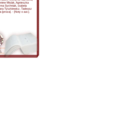
igniew Misiak, Agnieszka
anna Sychniak, Izabela
ra Tyszkiewicz, Tadeusz
proza]. - [Noty o aut.].