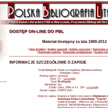
DOSTĘP ON-LINE DO PBL
Materiał dostępny za lata 1989-2012
|
Spis działów
|
Indeks nazwisk
|
Indeks rzeczowy
|
Kartoteka 
|
Kartoteka teatrów
|
Kartoteka wydawnictw
|
Szukaj tyt
INFORMACJE SZCZEGÓŁOWE O ZAPISIE
Dział bibliografii:
Hasła szczegółowe (literatura polska)
- Antologie i zbiory
Rodzaj zapisu:
recenzja
Autor:
Or. -
szczegóły
Tytuł:
W oficynie
Adnotacje:
not.
Źródło:
Odra, 1996 nr 9 s. 130 -
szczegóły
Numer zapisu:
378874 (AZ)
Dotyczy zapisu:
książka w haśle rzeczowym:
Odpływam d
Antologia Klubu Literackiego "Topola"
redakcji [wstęp]. - [Wiersze aut.:] Roma A
Andrych, Michał Bendkowski, Katarzyna G
Magdalena Kryczkowska, Anna Walentyna 