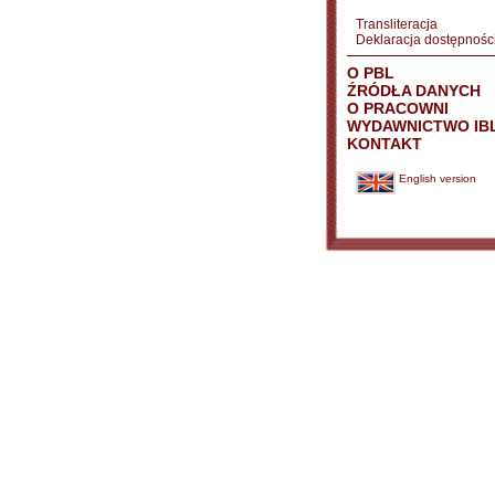
Transliteracja
Deklaracja dostępnośc
O PBL
ŹRÓDŁA DANYCH
O PRACOWNI
WYDAWNICTWO IB
KONTAKT
English version