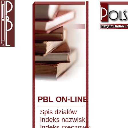
PBL ON-LINE
Spis działów
Indeks nazwisk
Indeks rzeczowy