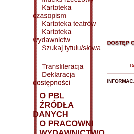
Kartoteka
czasopism
Kartoteka teatrów
Kartoteka
wydawnictw
DOSTĘP O
Szukaj tytułu/słowa
Transliteracja
|
S
Deklaracja
dostępności
INFORMACJ
O PBL
ŹRÓDŁA
DANYCH
O PRACOWNI
WYDAWNICTWO