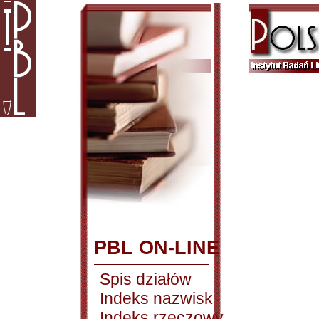
PBL ON-LINE
Spis działów
Indeks nazwisk
Indeks rzeczowy