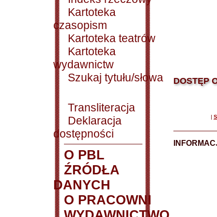
Kartoteka
czasopism
Kartoteka teatrów
Kartoteka
wydawnictw
Szukaj tytułu/słowa
DOSTĘP O
Transliteracja
|
S
Deklaracja
dostępności
INFORMACJ
O PBL
ŹRÓDŁA
DANYCH
O PRACOWNI
WYDAWNICTWO