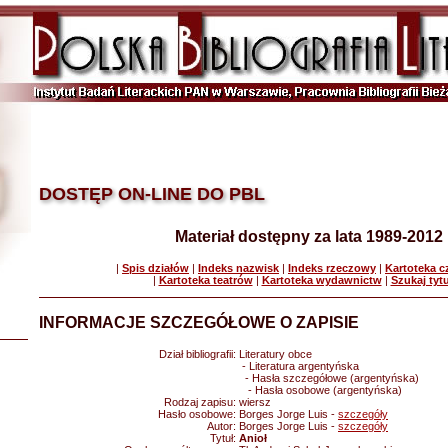
DOSTĘP ON-LINE DO PBL
Materiał dostępny za lata 1989-2012
|
Spis działów
|
Indeks nazwisk
|
Indeks rzeczowy
|
Kartoteka 
|
Kartoteka teatrów
|
Kartoteka wydawnictw
|
Szukaj tyt
INFORMACJE SZCZEGÓŁOWE O ZAPISIE
Dział bibliografii:
Literatury obce
- Literatura argentyńska
- Hasła szczegółowe (argentyńska)
- Hasła osobowe (argentyńska)
Rodzaj zapisu:
wiersz
Hasło osobowe:
Borges Jorge Luis -
szczegóły
Autor:
Borges Jorge Luis -
szczegóły
Tytuł:
Anioł