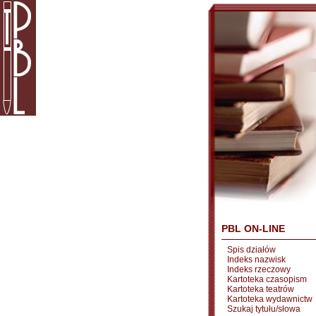
PBL ON-LINE
Spis działów
Indeks nazwisk
Indeks rzeczowy
Kartoteka czasopism
Kartoteka teatrów
Kartoteka wydawnictw
Szukaj tytułu/słowa