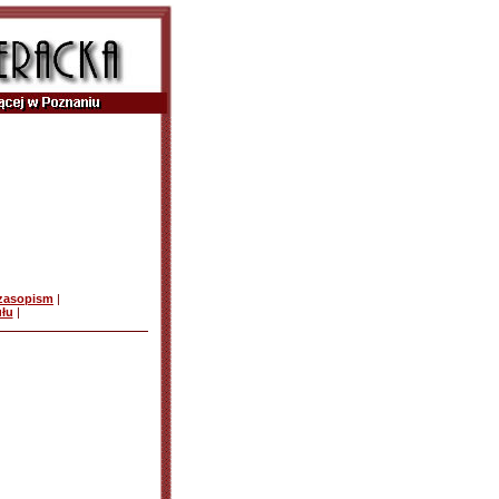
czasopism
|
ułu
|