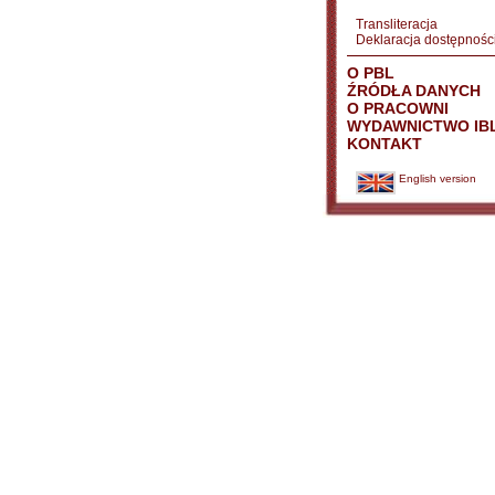
Transliteracja
Deklaracja dostępnośc
O PBL
ŹRÓDŁA DANYCH
O PRACOWNI
WYDAWNICTWO IB
KONTAKT
English version