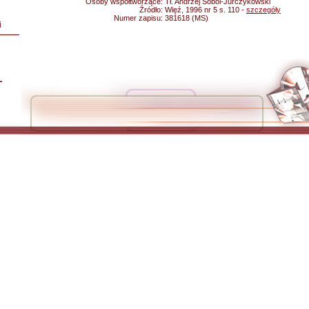
Osoby współtworzące:
Tł. Andrzej Sobol-Jurczykowski
Źródło:
Więź, 1996 nr 5 s. 110 -
szczegóły
Numer zapisu:
381618 (MS)
i
L