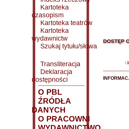
Kartoteka
czasopism
Kartoteka teatrów
Kartoteka
wydawnictw
DOSTĘP O
Szukaj tytułu/słowa
Transliteracja
|
S
Deklaracja
dostępności
INFORMACJ
O PBL
ŹRÓDŁA
DANYCH
O PRACOWNI
WYDAWNICTWO