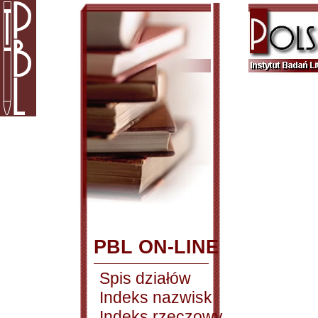
PBL ON-LINE
Spis działów
Indeks nazwisk
Indeks rzeczowy