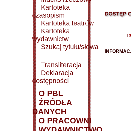
Kartoteka
DOSTĘP O
czasopism
Kartoteka teatrów
Kartoteka
|
S
wydawnictw
Szukaj tytułu/słowa
INFORMACJ
Transliteracja
Deklaracja
dostępności
O PBL
ŹRÓDŁA
DANYCH
O PRACOWNI
WYDAWNICTWO