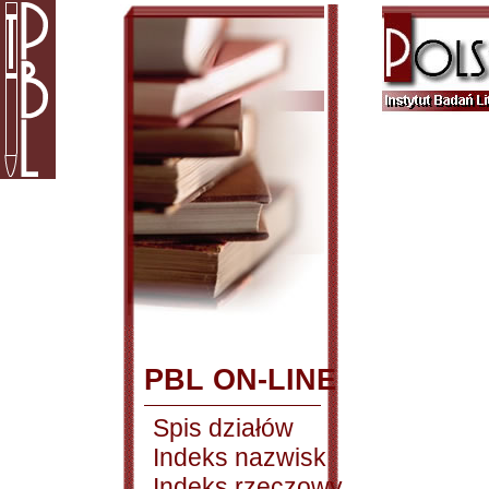
PBL ON-LINE
Spis działów
Indeks nazwisk
Indeks rzeczowy