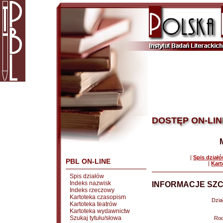
DOSTĘP ON-LIN
|
Spis dział
PBL ON-LINE
|
Kart
Spis działów
Indeks nazwisk
INFORMACJE SZC
Indeks rzeczowy
Kartoteka czasopism
Dział
Kartoteka teatrów
Kartoteka wydawnictw
Szukaj tytułu/słowa
Rod